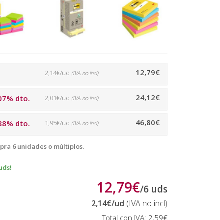
12,79€
2,14€/ud
(IVA no incl)
24,12€
07% dto.
2,01€/ud
(IVA no incl)
46,80€
88% dto.
1,95€/ud
(IVA no incl)
pra 6 unidades o múltiplos.
uds!
12,79€
/
6
uds
2,14€
/ud
(IVA no incl)
Total con IVA:
2,59€