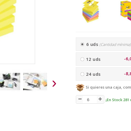
6 uds
(Cantidad mínima)
-6,
12 uds
-8,
24 uds
›
Si quieres una caja, com
¡En Stock 281 