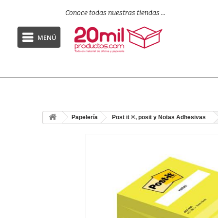
Conoce todas nuestras tiendas ...
MENÚ
Papelería
Post it ®, posit y Notas Adhesivas