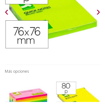
‹
›
Más opciones