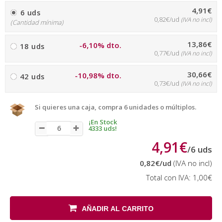
4,91€
6 uds
0,82€/ud
(IVA no incl)
(Cantidad mínima)
13,86€
-6,10% dto.
18 uds
0,77€/ud
(IVA no incl)
30,66€
-10,98% dto.
42 uds
0,73€/ud
(IVA no incl)
Si quieres una caja, compra 6 unidades o múltiplos.
¡En Stock
4333 uds!
4,91€
/
6
uds
0,82€
/ud
(IVA no incl)
Total con IVA:
1,00€
AÑADIR AL CARRITO