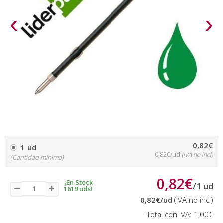
‹
›
0,82€
1 ud
0,82€/ud
(IVA no incl)
(Cantidad mínima)
0,82€
¡En Stock
/
1
ud
1619 uds!
0,82€
/ud
(IVA no incl)
Total con IVA:
1,00€