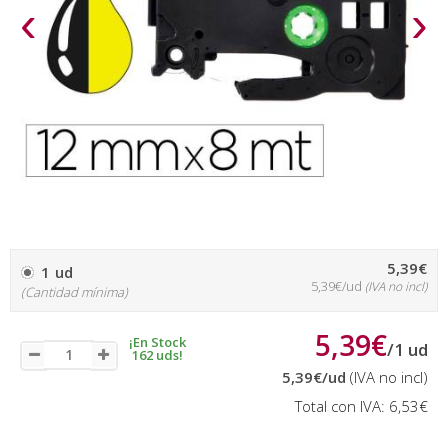
‹
›
5,39€
1 ud
5,39€/ud
(IVA no incl)
(Cantidad mínima)
5,39€
¡En Stock
/
1
ud
162 uds!
5,39€
/ud
(IVA no incl)
Total con IVA:
6,53€