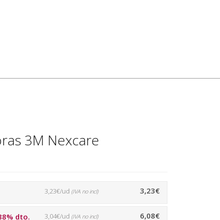
toras 3M Nexcare
3,23€
3,23€/ud
(IVA no incl)
6,08€
88% dto.
3,04€/ud
(IVA no incl)