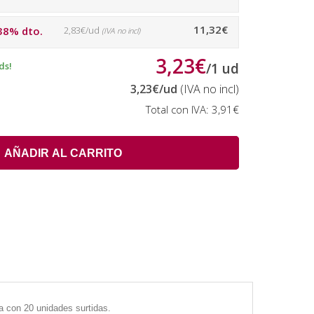
11,32€
38% dto.
2,83€/ud
(IVA no incl)
3,23€
ds!
/
1
ud
3,23€
/ud
(IVA no incl)
Total con IVA:
3,91€
AÑADIR AL CARRITO
ja con 20 unidades surtidas.