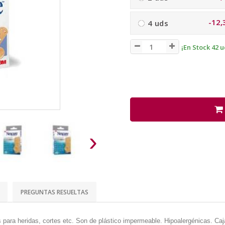
-12,
4 uds
¡En Stock 42 u
›
PREGUNTAS RESUELTAS
s para heridas, cortes etc. Son de plástico impermeable. Hipoalergénicas. Ca