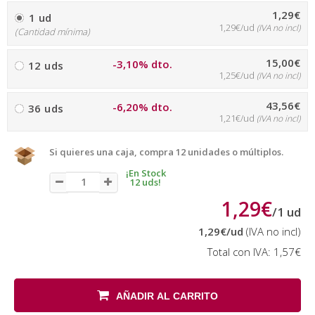
1,29€
1 ud
1,29€/ud
(IVA no incl)
(Cantidad mínima)
15,00€
-3,10% dto.
12 uds
1,25€/ud
(IVA no incl)
43,56€
-6,20% dto.
36 uds
1,21€/ud
(IVA no incl)
Si quieres una caja, compra 12 unidades o múltiplos.
¡En Stock
12 uds!
1,29€
/
1
ud
1,29€
/ud
(IVA no incl)
Total con IVA:
1,57€
AÑADIR AL CARRITO