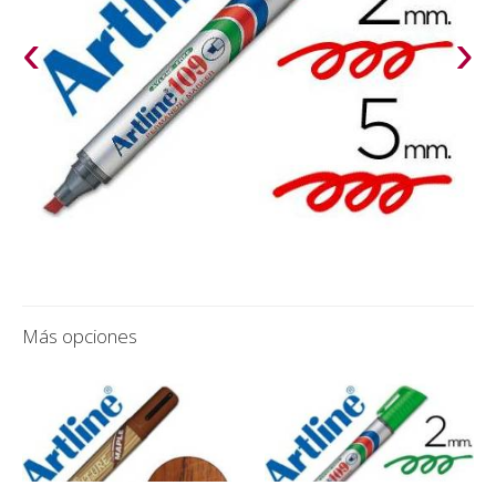
‹
›
Más opciones