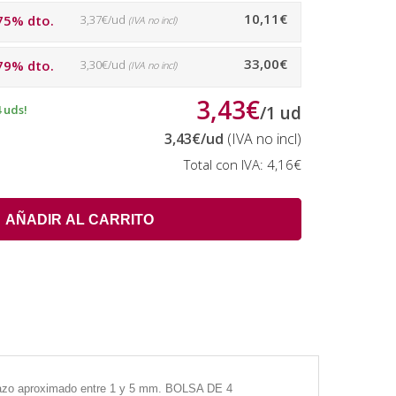
10,11€
75% dto.
3,37€/ud
(IVA no incl)
33,00€
79% dto.
3,30€/ud
(IVA no incl)
3,43€
 uds!
/
1
ud
3,43€
/ud
(IVA no incl)
Total con IVA:
4,16€
AÑADIR AL CARRITO
 Trazo aproximado entre 1 y 5 mm. BOLSA DE 4