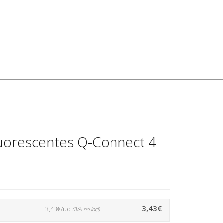
luorescentes Q-Connect 4
3,43€
3,43€/ud
(IVA no incl)