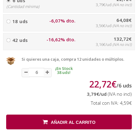
6 uds
3,79€/ud
(IVA no incl)
(Cantidad mínima)
64,08€
-6,07% dto.
18 uds
3,56€/ud
(IVA no incl)
132,72€
-16,62% dto.
42 uds
3,16€/ud
(IVA no incl)
Si quieres una caja, compra 12 unidades o múltiplos.
¡En Stock
38 uds!
22,72€
/
6
uds
3,79€
/ud
(IVA no incl)
Total con IVA:
4,59€
AÑADIR AL CARRITO