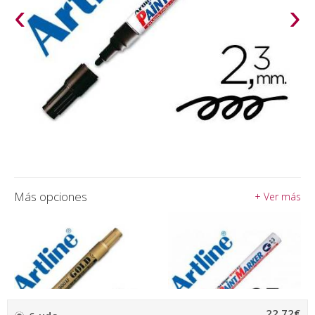
‹
›
Más opciones
+ Ver más
22,72€