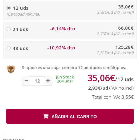
35,06€
12 uds
2,93€/ud
(IVA no incl)
(Cantidad mínima)
66,00€
-6,14% dto.
24 uds
2,75€/ud
(IVA no incl)
125,28€
-10,92% dto.
48 uds
2,61€/ud
(IVA no incl)
Si quieres una caja, compra 12 unidades o múltiplos.
35,06€
¡En Stock
/
12
uds
264 uds!
2,93€
/ud
(IVA no incl)
Total con IVA:
3,55€
AÑADIR AL CARRITO