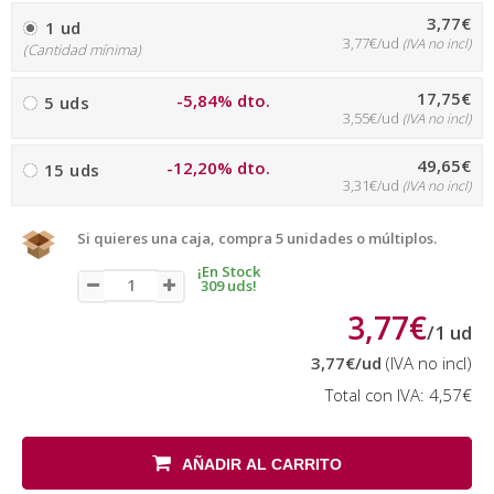
3,77€
1 ud
3,77€/ud
(IVA no incl)
(Cantidad mínima)
17,75€
-5,84% dto.
5 uds
3,55€/ud
(IVA no incl)
49,65€
-12,20% dto.
15 uds
3,31€/ud
(IVA no incl)
Si quieres una caja, compra 5 unidades o múltiplos.
¡En Stock
309 uds!
3,77€
/
1
ud
3,77€
/ud
(IVA no incl)
Total con IVA:
4,57€
AÑADIR AL CARRITO