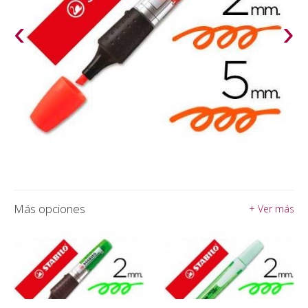
‹
›
Más opciones
+ Ver más