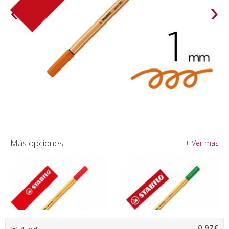
‹
›
Más opciones
+ Ver más
0,97€