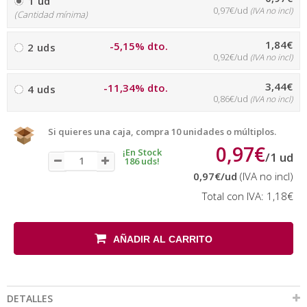
1 ud
0,97€/ud
(IVA no incl)
(Cantidad mínima)
1,84€
-5,15% dto.
2 uds
0,92€/ud
(IVA no incl)
3,44€
-11,34% dto.
4 uds
0,86€/ud
(IVA no incl)
Si quieres una caja, compra 10 unidades o múltiplos.
0,97€
¡En Stock
/
1
ud
186 uds!
0,97€
/ud
(IVA no incl)
Total con IVA:
1,18€
AÑADIR AL CARRITO
DETALLES