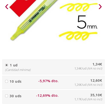
‹
›
1,34€
1 ud
1,34€/ud
(IVA no incl)
(Cantidad mínima)
12,60€
-5,97% dto.
10 uds
1,26€/ud
(IVA no incl)
35,10€
-12,69% dto.
30 uds
1,17€/ud
(IVA no incl)