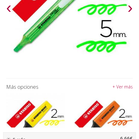
‹
›
Más opciones
+ Ver más
6,66€