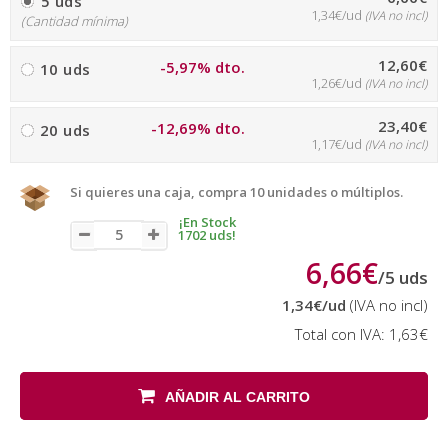
5 uds
1,34€/ud
(IVA no incl)
(Cantidad mínima)
12,60€
-5,97% dto.
10 uds
1,26€/ud
(IVA no incl)
23,40€
-12,69% dto.
20 uds
1,17€/ud
(IVA no incl)
Si quieres una caja, compra 10 unidades o múltiplos.
¡En Stock
1702 uds!
6,66€
/
5
uds
1,34€
/ud
(IVA no incl)
Total con IVA:
1,63€
AÑADIR AL CARRITO