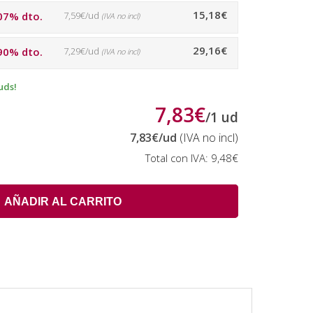
15,18€
07% dto.
7,59€/ud
(IVA no incl)
29,16€
90% dto.
7,29€/ud
(IVA no incl)
uds!
7,83€
/
1
ud
7,83€
/ud
(IVA no incl)
Total con IVA:
9,48€
AÑADIR AL CARRITO