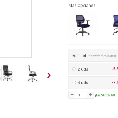
Más opciones
1 ud
(Cantidad mínima)
-5,
2 uds
›
-7,
4 uds
¡En Stock 68 u