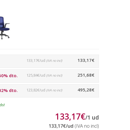
133,17€
133,17€/ud
(IVA no incl)
251,68€
50% dto.
125,84€/ud
(IVA no incl)
495,28€
02% dto.
123,82€/ud
(IVA no incl)
ds!
133,17€
/
1
ud
133,17€
/ud
(IVA no incl)