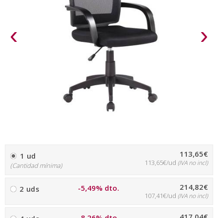
‹
›
113,65€
1 ud
113,65€/ud
(IVA no incl)
(Cantidad mínima)
214,82€
-5,49% dto.
2 uds
107,41€/ud
(IVA no incl)
417,04€
-8,26% dto.