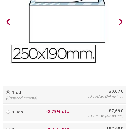
‹
›
30,07€
1 ud
30,07€/ud
(IVA no incl)
(Cantidad mínima)
87,69€
-2,79% dto.
3 uds
29,23€/ud
(IVA no incl)
197,40€
-6,22% dto.