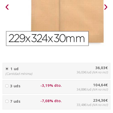
‹
›
36,03€
1 ud
36,03€/ud
(IVA no incl)
(Cantidad mínima)
104,64€
-3,19% dto.
3 uds
34,88€/ud
(IVA no incl)
234,36€
-7,08% dto.
7 uds
33,48€/ud
(IVA no incl)