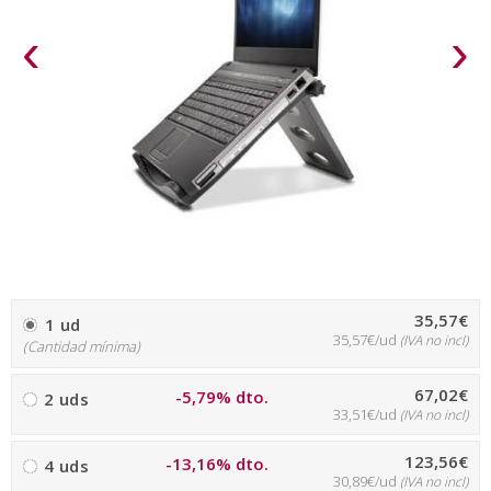
‹
›
35,57€
1 ud
35,57€/ud
(IVA no incl)
(Cantidad mínima)
67,02€
-5,79% dto.
2 uds
33,51€/ud
(IVA no incl)
123,56€
-13,16% dto.
4 uds
30,89€/ud
(IVA no incl)