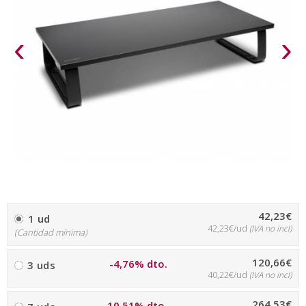
‹
›
42,23€
1 ud
42,23€/ud
(IVA no incl)
(Cantidad mínima)
120,66€
-4,76% dto.
3 uds
40,22€/ud
(IVA no incl)
264,53€
-10,51% dto.