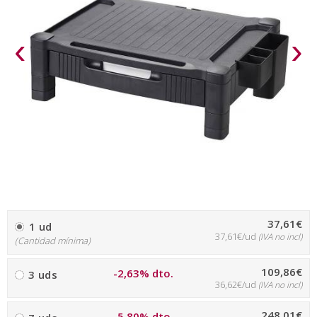
‹
›
37,61€
1 ud
37,61€/ud
(IVA no incl)
(Cantidad mínima)
109,86€
-2,63% dto.
3 uds
36,62€/ud
(IVA no incl)
248,01€
-5,80% dto.