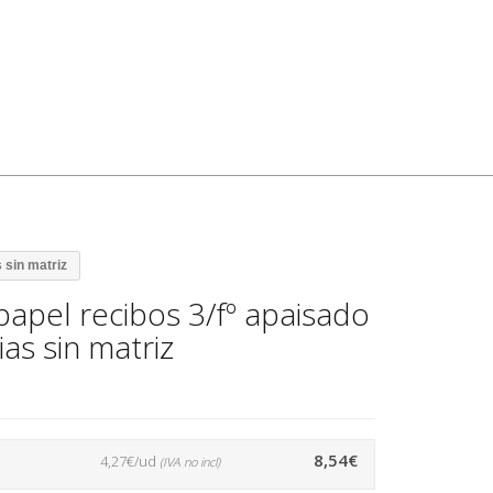
s sin matriz
papel recibos 3/fº apaisado
ias sin matriz
8,54€
4,27€/ud
(IVA no incl)