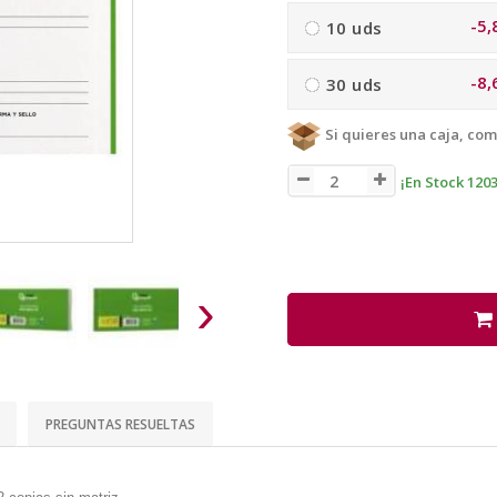
-5,
10 uds
-8,
30 uds
Si quieres una caja, com
¡En Stock 1203
›
PREGUNTAS RESUELTAS