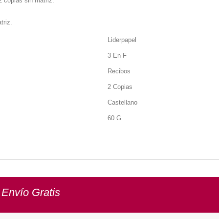
2 copias sin matriz.
triz.
Liderpapel
3 En F
Recibos
2 Copias
Castellano
60 G
 Envío Gratis