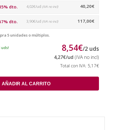
40,20€
85% dto.
4,02€/ud
(IVA no incl)
117,00€
67% dto.
3,90€/ud
(IVA no incl)
pra 5 unidades o múltiplos.
8,54€
 uds!
/
2
uds
4,27€
/ud
(IVA no incl)
Total con IVA:
5,17€
AÑADIR AL CARRITO