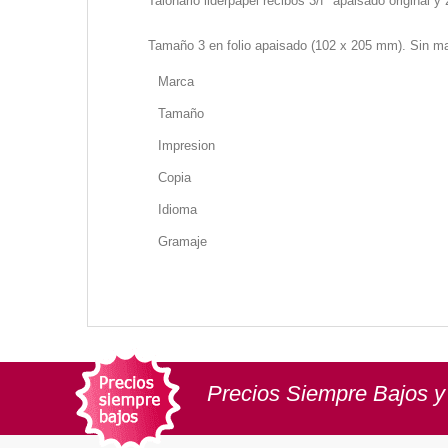
Talonario liderpapel recibos 3/fº apaisado original y 
Tamaño 3 en folio apaisado (102 x 205 mm). Sin ma
Marca
Tamaño
Impresion
Copia
Idioma
Gramaje
Precios Siempre Bajos y