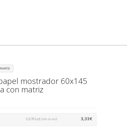
matriz
rpapel mostrador 60x145
a con matriz
3,33€
0,67€/ud
(IVA no incl)