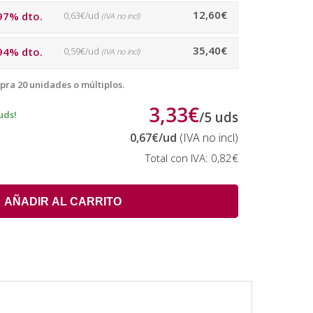
12,60€
97% dto.
0,63€/ud
(IVA no incl)
35,40€
94% dto.
0,59€/ud
(IVA no incl)
pra 20 unidades o múltiplos.
3,33€
uds!
/
5
uds
0,67€
/ud
(IVA no incl)
Total con IVA:
0,82€
AÑADIR AL CARRITO