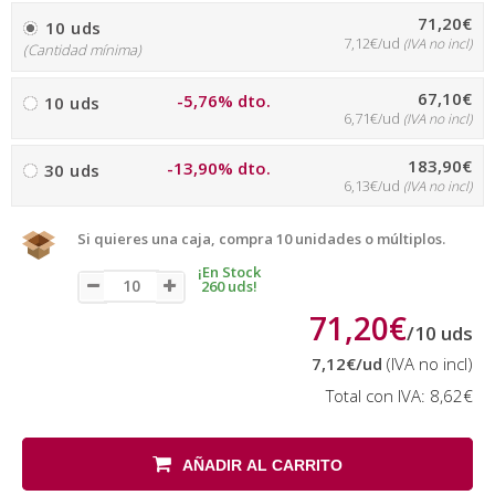
71,20€
10 uds
7,12€/ud
(IVA no incl)
(Cantidad mínima)
67,10€
-5,76% dto.
10 uds
6,71€/ud
(IVA no incl)
183,90€
-13,90% dto.
30 uds
6,13€/ud
(IVA no incl)
Si quieres una caja, compra 10 unidades o múltiplos.
¡En Stock
260 uds!
71,20€
/
10
uds
7,12€
/ud
(IVA no incl)
Total con IVA:
8,62€
AÑADIR AL CARRITO