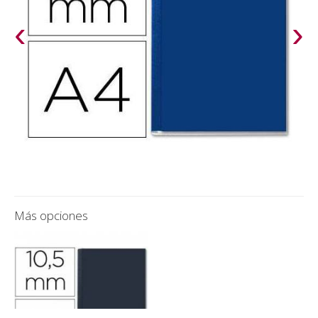
‹
›
Más opciones