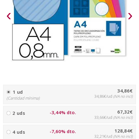
‹
›
34,86€
1 ud
34,86€/ud
(IVA no incl)
(Cantidad mínima)
67,32€
-3,44% dto.
2 uds
33,66€/ud
(IVA no incl)
128,84€
-7,60% dto.
4 uds
32,21€/ud
(IVA no incl)