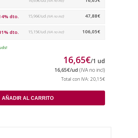
16,65€
16,65€/ud
(IVA no incl)
47,88€
14% dto.
15,96€/ud
(IVA no incl)
106,05€
01% dto.
15,15€/ud
(IVA no incl)
uds!
16,65€
/
1
ud
16,65€
/ud
(IVA no incl)
Total con IVA:
20,15€
AÑADIR AL CARRITO