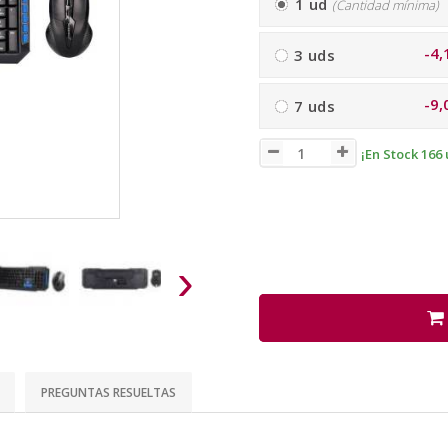
1 ud
(Cantidad mínima)
-4,
3 uds
-9,
7 uds
¡En Stock 166 
›
PREGUNTAS RESUELTAS