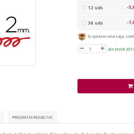
-5,
12 uds
-7,
36 uds
Si quieres una caja, com
¡En Stock 237 
PREGUNTAS RESUELTAS