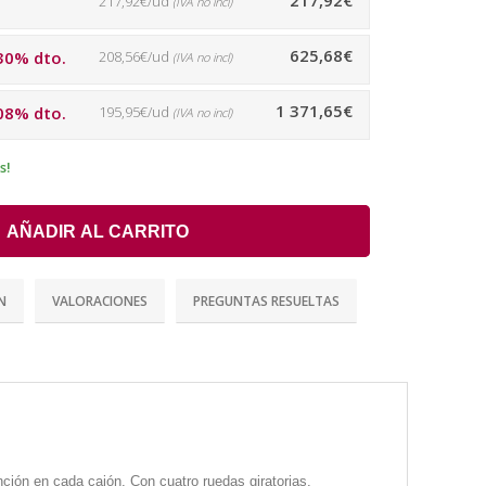
217,92€
217,92€/ud
(IVA no incl)
625,68€
30% dto.
208,56€/ud
(IVA no incl)
1 371,65€
08% dto.
195,95€/ud
(IVA no incl)
s!
AÑADIR AL CARRITO
N
VALORACIONES
PREGUNTAS RESUELTAS
ión en cada cajón. Con cuatro ruedas giratorias.