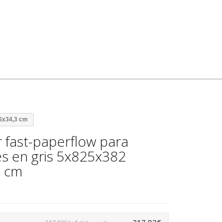
,6x34,3 cm
r fast-paperflow para
nes en gris 5x825x382
3 cm