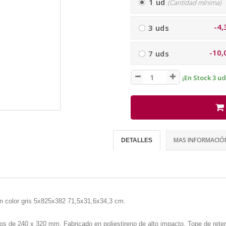
1 ud
(Cantidad mínima)
-4,
3 uds
-10,
7 uds
¡En Stock 3 ud
MAS INFORMACIÓ
DETALLES
 en color gris 5x825x382 71,5x31,6x34,3 cm.
 de 240 x 320 mm. Fabricado en poliestireno de alto impacto. Tope de retenc