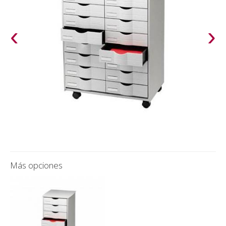
‹
›
Más opciones