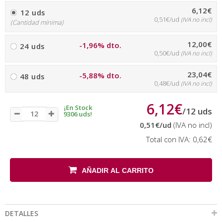
6,12€
12 uds
0,51€/ud
(IVA no incl)
(Cantidad mínima)
12,00€
-1,96% dto.
24 uds
0,50€/ud
(IVA no incl)
23,04€
-5,88% dto.
48 uds
0,48€/ud
(IVA no incl)
6,12€
¡En Stock
/
12
uds
9306 uds!
0,51€
/ud
(IVA no incl)
Total con IVA:
0,62€
AÑADIR AL CARRITO
DETALLES