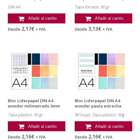
80h...
forrada...
DIN A4
Tapa forrada. 90 gr
Añadir al carrito
Añadir al carrito
2,17€
3,13€
Desde
+ IVA
Desde
+ IVA
Bloc Liderpapel DIN A4
Bloc Liderpapel DIN A4
wonder milimetrado 3mm
wonder pauta estrecha
con margen...
2,5mm con...
Tapa plástico. 90 gr
80 hojas. Tapa plástico. 90g
Añadir al carrito
Añadir al carrito
2,16€
2,16€
Desde
+ IVA
Desde
+ IVA