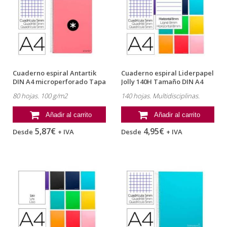
Cuaderno espiral Antartik
Cuaderno espiral Liderpapel
DIN A4 microperforado Tapa
Jolly 140H Tamaño DIN A4
dura...
Tapa...
80 hojas. 100 g/m2
140 hojas. Multidisciplinas.
Añadir al carrito
Añadir al carrito
5,87€
4,95€
Desde
+ IVA
Desde
+ IVA