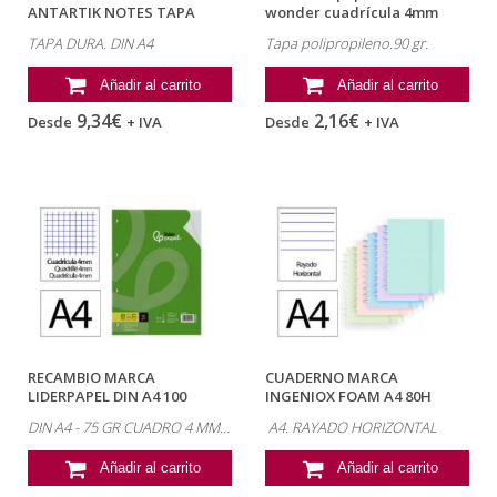
ANTARTIK NOTES TAPA
wonder cuadrícula 4mm
DURA DIN A4...
tapa...
TAPA DURA. DIN A4
Tapa polipropileno.90 gr.
Añadir al carrito
Añadir al carrito
9,34€
2,16€
Desde
+ IVA
Desde
+ IVA
RECAMBIO MARCA
CUADERNO MARCA
LIDERPAPEL DIN A4 100
INGENIOX FOAM A4 80H
HOJAS 75 GR CUADRO 4...
RAYADO HORIZONTAL...
DIN A4 - 75 GR CUADRO 4 MM CON MARGEN 4 TALADROS
A4. RAYADO HORIZONTAL
Añadir al carrito
Añadir al carrito