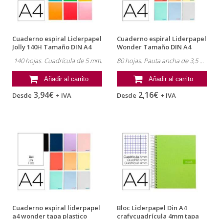
Cuaderno espiral Liderpapel
Cuaderno espiral Liderpapel
Jolly 140H Tamaño DIN A4
Wonder Tamaño DIN A4
Tapa...
Tapa...
140 hojas. Cuadrícula de 5 mm.
80 hojas. Pauta ancha de 3,5 mm.
Añadir al carrito
Añadir al carrito
3,94€
2,16€
Desde
+ IVA
Desde
+ IVA
Cuaderno espiral liderpapel
Bloc Liderpapel Din A4
a4 wonder tapa plastico
crafycuadrícula 4mm tapa