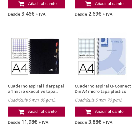
Añadir al carrito
Añadir al carrito
3,46€
2,69€
Desde
+ IVA
Desde
+ IVA
Cuaderno espiral liderpapel
Cuaderno espiral Q-Connect
a4 micro executive tapa...
Din A4 micro tapa plastico
80h...
Cuadrícula 5 mm. 80 g/m2.
Cuadrícula 5 mm. 70 g/m2.
Añadir al carrito
Añadir al carrito
11,98€
3,88€
Desde
+ IVA
Desde
+ IVA