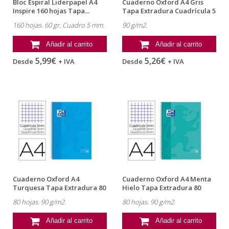
Bloc Espiral Liderpapel A4
Cuaderno Oxford A4 Gris
Inspire 160 hojas Tapa...
Tapa Extradura Cuadrícula 5
mm
160 hojas. 60 gr. Cuadro 5 mm.
90 g/m2.
Añadir al carrito
Añadir al carrito
5,99€
5,26€
Desde
+ IVA
Desde
+ IVA
Cuaderno Oxford A4
Cuaderno Oxford A4 Menta
Turquesa Tapa Extradura 80
Hielo Tapa Extradura 80
hojas...
hojas...
80 hojas. 90 g/m2.
80 hojas. 90 g/m2.
Añadir al carrito
Añadir al carrito