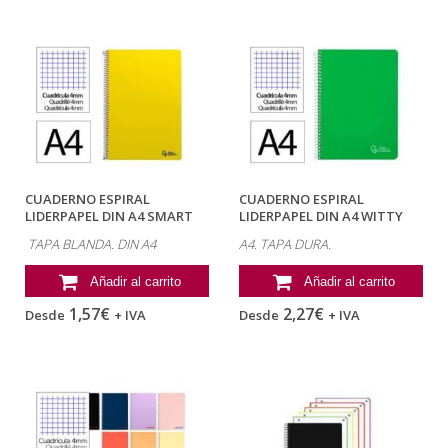
CUADERNO ESPIRAL
CUADERNO ESPIRAL
LIDERPAPEL DIN A4 SMART
LIDERPAPEL DIN A4 WITTY
TAPA BLANDA 80H...
TAPA DURA 80H...
TAPA BLANDA. DIN A4
A4. TAPA DURA.
Añadir al carrito
Añadir al carrito
1,57€
2,27€
Desde
+ IVA
Desde
+ IVA