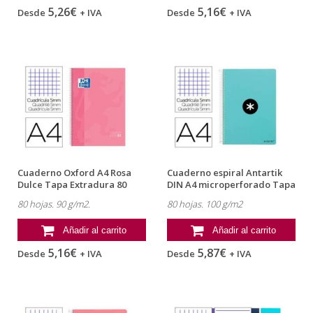
5,26€
5,16€
Desde
+ IVA
Desde
+ IVA
Cuaderno Oxford A4 Rosa
Cuaderno espiral Antartik
Dulce Tapa Extradura 80
DIN A4 microperforado Tapa
hojas...
dura...
80 hojas. 90 g/m2.
80 hojas. 100 g/m2
Añadir al carrito
Añadir al carrito
5,16€
5,87€
Desde
+ IVA
Desde
+ IVA