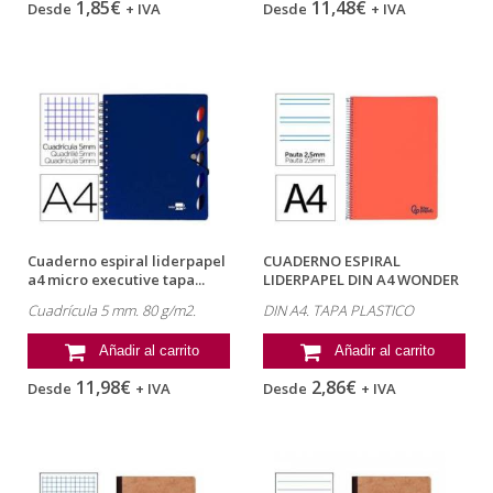
1,85€
11,48€
Desde
+ IVA
Desde
+ IVA
Cuaderno espiral liderpapel
CUADERNO ESPIRAL
a4 micro executive tapa...
LIDERPAPEL DIN A4 WONDER
TAPA PLASTICO...
Cuadrícula 5 mm. 80 g/m2.
DIN A4. TAPA PLASTICO
Añadir al carrito
Añadir al carrito
11,98€
2,86€
Desde
+ IVA
Desde
+ IVA