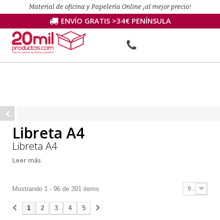
Material de oficina y Papelería Online ¡al mejor precio!
ENVÍO GRATIS >34€ PENÍNSULA
Libreta A4
Libreta A4
Leer más
Mostrando 1 - 96 de 391 items
96
1
2
3
4
5