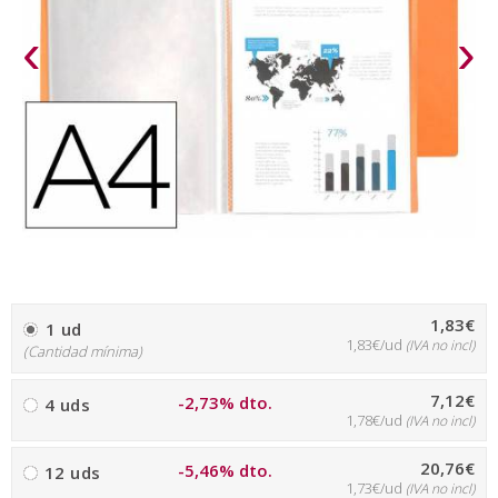
‹
›
1,83€
1 ud
1,83€/ud
(IVA no incl)
(Cantidad mínima)
7,12€
-2,73% dto.
4 uds
1,78€/ud
(IVA no incl)
20,76€
-5,46% dto.
12 uds
1,73€/ud
(IVA no incl)