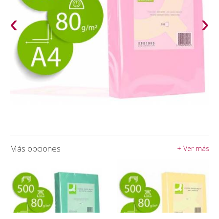
‹
›
Más opciones
+ Ver más