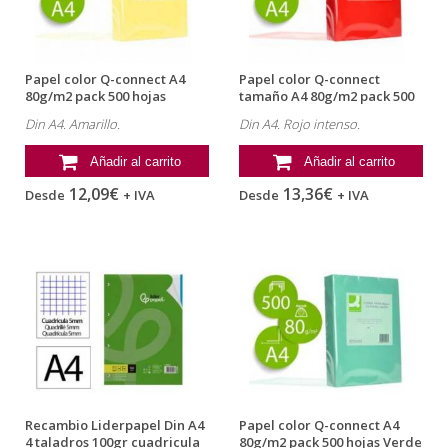
Papel color Q-connect A4
Papel color Q-connect
80g/m2 pack 500 hojas
tamaño A4 80g/m2 pack 500
Amarillo
hojas...
Din A4. Amarillo.
Din A4. Rojo intenso.
Añadir al carrito
Añadir al carrito
12,09€
13,36€
Desde
+ IVA
Desde
+ IVA
Recambio Liderpapel Din A4
Papel color Q-connect A4
4 taladros 100gr cuadricula
80g/m2 pack 500 hojas Verde