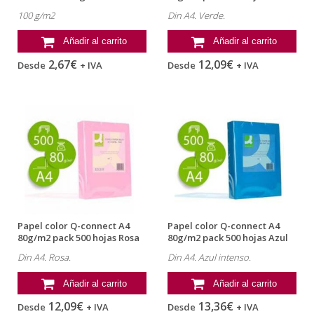
5mm
100 g/m2
Din A4. Verde.
Añadir al carrito
Añadir al carrito
2,67€
12,09€
Desde
+ IVA
Desde
+ IVA
Papel color Q-connect A4
Papel color Q-connect A4
80g/m2 pack 500 hojas Rosa
80g/m2 pack 500 hojas Azul
intenso
Din A4. Rosa.
Din A4. Azul intenso.
Añadir al carrito
Añadir al carrito
12,09€
13,36€
Desde
+ IVA
Desde
+ IVA