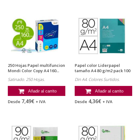
250 Hojas Papel multifuncion
Papel color Liderpapel
Mondi Color Copy A4 160...
tamaño A4 80 g/m2 pack 100
hojas...
Satinado. 250 Hojas.
Din A4. Colores Surtidos.
Añadir al carrito
Añadir al carrito
7,49€
4,36€
Desde
+ IVA
Desde
+ IVA