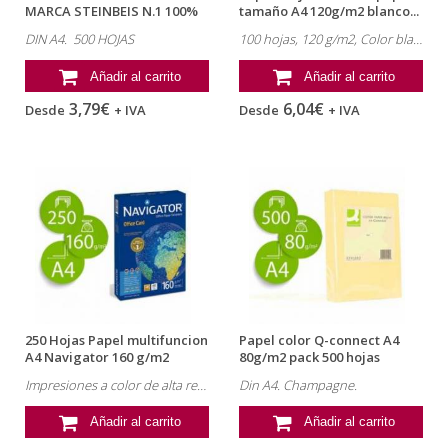
MARCA STEINBEIS N.1 100%
tamaño A4 120g/m2 blanco...
RECICLADO...
DIN A4. 500 HOJAS
100 hojas, 120 g/m2, Color blanco.
Añadir al carrito
Añadir al carrito
3,79€
6,04€
Desde
+ IVA
Desde
+ IVA
250 Hojas Papel multifuncion
Papel color Q-connect A4
A4 Navigator 160 g/m2
80g/m2 pack 500 hojas
Champagne
Impresiones a color de alta resolución. Secado rápido.
Din A4. Champagne.
Añadir al carrito
Añadir al carrito