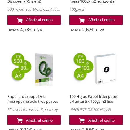
Discovery 75 g/m2
hojas 100g/m2 horizontal
con...
500 hojas. Eco-Eficiencia. Alta calidad en textos y gráficos.
100g/m2
Añadir al carrito
Añadir al carrito
4,78€
2,67€
Desde
+ IVA
Desde
+ IVA
Papel Liderpapel A4
100 Hojas Papel liderpapel
microperforado tres partes
a4 antartik 100g/m2 liso
iguales
blanco
Microperforado en 3 partes iguales.
PAQUETE DE 100 HOJAS
Añadir al carrito
Añadir al carrito
8,11€
2,55€