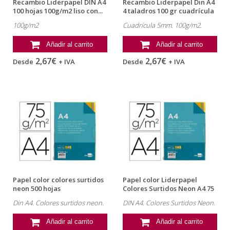
Recambio Liderpapel DIN A4
Recambio Liderpapel Din A4
100 hojas 100g/m2 liso con...
4 taladros 100 gr cuadrícula
5mm
100g/m2
Cuadrícula 5mm. 100g/m2.
Añadir al carrito
Añadir al carrito
2,67€
2,67€
Desde
+ IVA
Desde
+ IVA
Papel color colores surtidos
Papel color Liderpapel
neon 500 hojas
Colores Surtidos Neon A4 75
g/m2...
Din A4. Colores surtidos neon.
DIN A4. Colores Surtidos Neon.
Añadir al carrito
Añadir al carrito