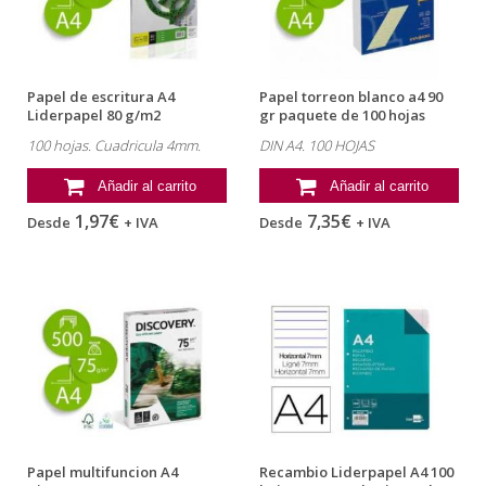
Papel de escritura A4
Papel torreon blanco a4 90
Liderpapel 80 g/m2
gr paquete de 100 hojas
(CUADRICULA 4MM)
100 hojas. Cuadricula 4mm.
DIN A4. 100 HOJAS
Añadir al carrito
Añadir al carrito
1,97€
7,35€
Desde
+ IVA
Desde
+ IVA
Papel multifuncion A4
Recambio Liderpapel A4 100