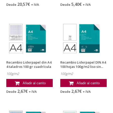
20,57€
5,40€
Desde
+ IVA
Desde
+ IVA
Recambio Liderpapel din A4
Recambio Liderpapel DIN A4
4 taladros 100 gr cuadrícula
100 hojas 100g/m2 liso sin...
4mm
100g/m2
100g/m2
Añadir al carrito
Añadir al carrito
2,67€
2,67€
Desde
+ IVA
Desde
+ IVA