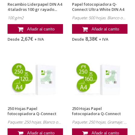
Recambio Liderpapel DIN A4
Papel fotocopiadora Q-
4 taladros 100 gr rayado...
Connect Ultra White DIN A4
100 Gramos
100 g/m2
Paquete: 500 hojas. Blanco opaco
Añadir al carrito
Añadir al carrito
2,67€
8,38€
Desde
+ IVA
Desde
+ IVA
250 Hojas Papel
250 Hojas Papel
fotocopiadora Q-Connect
fotocopiadora Q-Connect
Ultra White DIN...
Ultra White DIN A4
Paquete: 250 hojas. Blanco opaco
Paquete: 250 hojas. Gramaje: 160gr
Añadir al carrito
Añadir al carrito