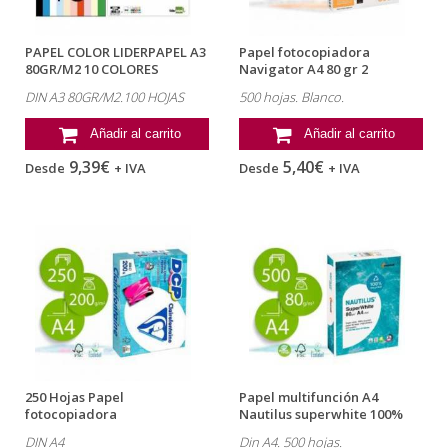
PAPEL COLOR LIDERPAPEL A3
Papel fotocopiadora
80GR/M2 10 COLORES
Navigator A4 80 gr 2
SURTIDOS "...
taladros paquete...
DIN A3 80GR/M2.100 HOJAS
500 hojas. Blanco.
Añadir al carrito
Añadir al carrito
9,39€
5,40€
Desde
+ IVA
Desde
+ IVA
250 Hojas Papel
Papel multifunción A4
fotocopiadora
Nautilus superwhite 100%
Clairefontaine DIN A4 200gr
reciclado...
DIN A4
Din A4. 500 hojas.