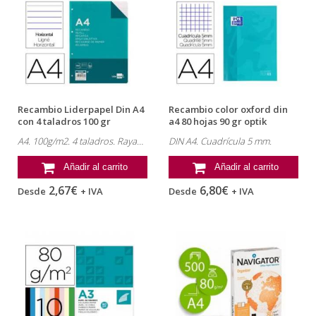
Recambio Liderpapel Din A4
Recambio color oxford din
con 4 taladros 100 gr
a4 80 hojas 90 gr optik
rayado...
paper...
A4. 100g/m2. 4 taladros. Rayado horizontal.
DIN A4. Cuadrícula 5 mm.
Añadir al carrito
Añadir al carrito
2,67€
6,80€
Desde
+ IVA
Desde
+ IVA