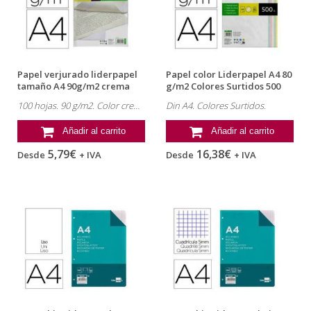
Papel verjurado liderpapel
Papel color Liderpapel A4 80
tamaño A4 90g/m2 crema
g/m2 Colores Surtidos 500
paquete...
hojas
100 hojas. 90 g/m2. Color crema.
Din A4. Colores Surtidos.
Añadir al carrito
Añadir al carrito
5,79€
16,38€
Desde
+ IVA
Desde
+ IVA