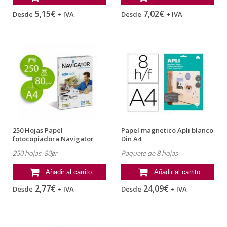
5,15€
7,02€
Desde
+ IVA
Desde
+ IVA
250 Hojas Papel
Papel magnetico Apli blanco
fotocopiadora Navigator
Din A4
Home Pack DIN A4
250 hojas. 80gr
Paquete de 8 hojas
Añadir al carrito
Añadir al carrito
2,77€
24,09€
Desde
+ IVA
Desde
+ IVA