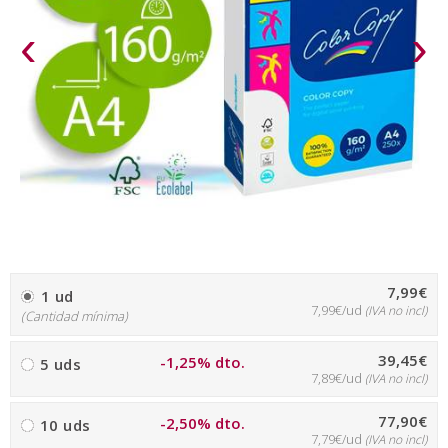
‹
›
7,99€
1 ud
7,99€/ud
(IVA no incl)
(Cantidad mínima)
39,45€
-1,25% dto.
5 uds
7,89€/ud
(IVA no incl)
77,90€
-2,50% dto.
10 uds
7,79€/ud
(IVA no incl)