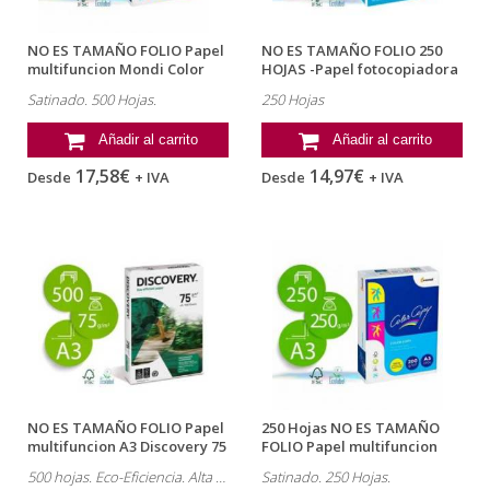
NO ES TAMAÑO FOLIO Papel
NO ES TAMAÑO FOLIO 250
multifuncion Mondi Color
HOJAS -Papel fotocopiadora
Copy A3...
color...
Satinado. 500 Hojas.
250 Hojas
Añadir al carrito
Añadir al carrito
17,58€
14,97€
Desde
+ IVA
Desde
+ IVA
NO ES TAMAÑO FOLIO Papel
250 Hojas NO ES TAMAÑO
multifuncion A3 Discovery 75
FOLIO Papel multifuncion
g/m2
Mondi...
500 hojas. Eco-Eficiencia. Alta calidad en textos y gráficos.
Satinado. 250 Hojas.