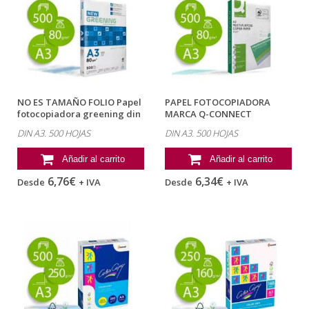
NO ES TAMAÑO FOLIO Papel
PAPEL FOTOCOPIADORA
fotocopiadora greening din
MARCA Q-CONNECT
a3 80...
ECONOMY DIN A3 80...
DIN A3. 500 HOJAS
DIN A3. 500 HOJAS
Añadir al carrito
Añadir al carrito
6,76€
6,34€
Desde
+ IVA
Desde
+ IVA