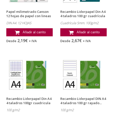
Papel milimetrado Canson
Recambio Liderpapel Din A4
12 hojas de papel con lineas
4 taladros 100 gr cuadrícula
marron
5mm
DIN A4. 12 HOJAS
Cuadrícula 5mm. 100g/m2.
Añadir al carrito
Añadir al carrito
2,19€
2,67€
Desde
+ IVA
Desde
+ IVA
Recambio Liderpapel Din A4
Recambio Liderpapel DIN A4
4 taladros 100gr cuadricula
4 taladros 100 gr rayado...
5mm
100 g/m2
100 g/m2