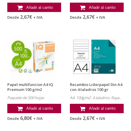
Añadir al carrito
Añadir al carrito
2,67€
2,67€
Desde
+ IVA
Desde
+ IVA
Papel multifuncion A4 IQ
Recambio Liderpapel Din A4
Premium 100 g/m2
con 4 taladros 100 gr
rayado...
Paquete de 500 hojas
A4. 100g/m2. 4 taladros. Rayado horizontal.
Añadir al carrito
Añadir al carrito
6,80€
2,67€
Desde
+ IVA
Desde
+ IVA