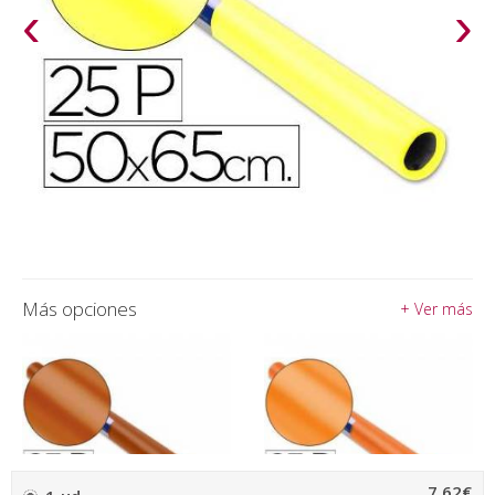
‹
›
Más opciones
+ Ver más
7,62€