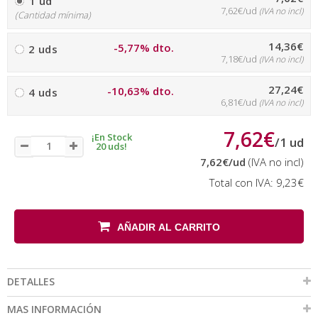
1 ud
7,62€/ud
(IVA no incl)
(Cantidad mínima)
14,36€
-5,77% dto.
2 uds
7,18€/ud
(IVA no incl)
27,24€
-10,63% dto.
4 uds
6,81€/ud
(IVA no incl)
7,62€
¡En Stock
/
1
ud
20 uds!
7,62€
/ud
(IVA no incl)
Total con IVA:
9,23€
AÑADIR AL CARRITO
DETALLES
MAS INFORMACIÓN