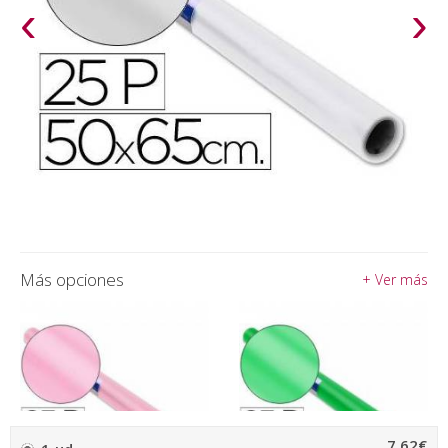
‹
›
Más opciones
+ Ver más
7,62€