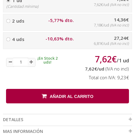
1 ud
7,62€/ud
(IVA no incl)
(Cantidad mínima)
14,36€
-5,77% dto.
2 uds
7,18€/ud
(IVA no incl)
27,24€
-10,63% dto.
4 uds
6,81€/ud
(IVA no incl)
7,62€
¡En Stock 2
/
1
ud
uds!
7,62€
/ud
(IVA no incl)
Total con IVA:
9,23€
AÑADIR AL CARRITO
DETALLES
MAS INFORMACIÓN