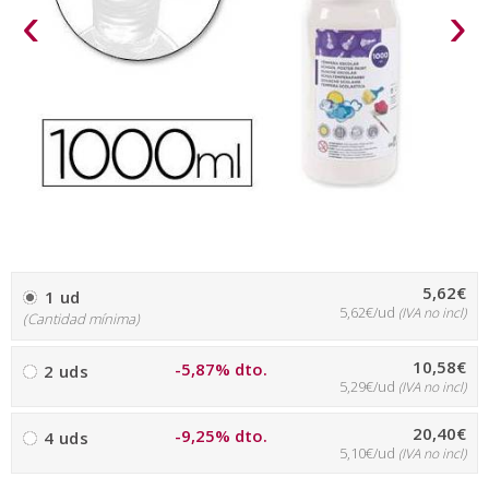
‹
›
5,62€
1 ud
5,62€/ud
(IVA no incl)
(Cantidad mínima)
10,58€
-5,87% dto.
2 uds
5,29€/ud
(IVA no incl)
20,40€
-9,25% dto.
4 uds
5,10€/ud
(IVA no incl)