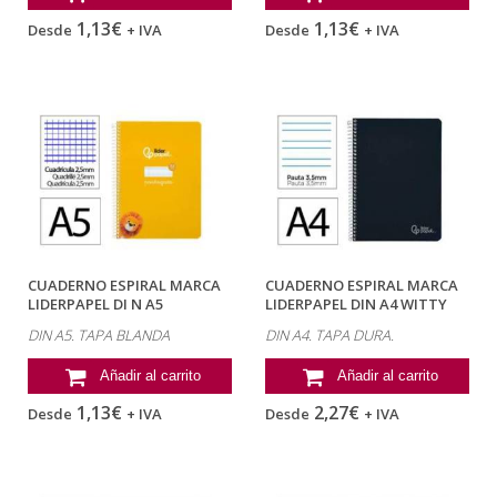
1,13€
1,13€
Desde
+ IVA
Desde
+ IVA
CUADERNO ESPIRAL MARCA
CUADERNO ESPIRAL MARCA
LIDERPAPEL DI N A5
LIDERPAPEL DIN A4 WITTY
PAUTAGUIA TAPA...
TAPA DURA...
DIN A5. TAPA BLANDA
DIN A4. TAPA DURA.
Añadir al carrito
Añadir al carrito
1,13€
2,27€
Desde
+ IVA
Desde
+ IVA