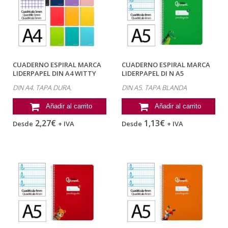
CUADERNO ESPIRAL MARCA
CUADERNO ESPIRAL MARCA
LIDERPAPEL DIN A4 WITTY
LIDERPAPEL DI N A5
TAPA DURA...
PAUTAGUIA TAPA...
DIN A4. TAPA DURA.
DIN A5. TAPA BLANDA
Añadir al carrito
Añadir al carrito
2,27€
1,13€
Desde
+ IVA
Desde
+ IVA