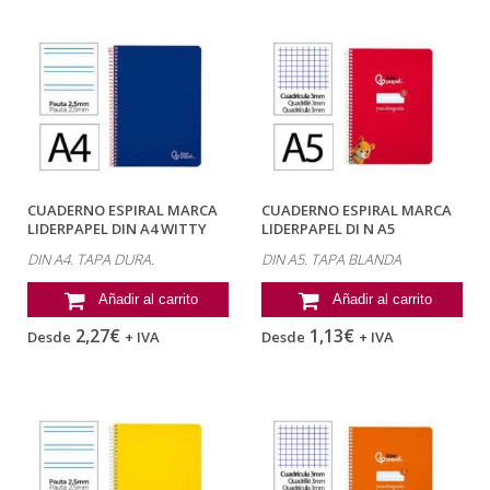
CUADERNO ESPIRAL MARCA
CUADERNO ESPIRAL MARCA
LIDERPAPEL DIN A4 WITTY
LIDERPAPEL DI N A5
TAPA DURA...
PAUTAGUIA TAPA...
DIN A4. TAPA DURA.
DIN A5. TAPA BLANDA
Añadir al carrito
Añadir al carrito
2,27€
1,13€
Desde
+ IVA
Desde
+ IVA