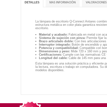
MAS INFORMACIÓN
VALORACIONES
DETALLES
La lámpara de escritorio Q-Connect Antares combina
estructura metálica en color plata garantiza resiste
escritorio.
Material y acabado:
Fabricada en metal con acaba
Sistema de sujeción con pinza:
Permite fijar l
Brazo articulado doble:
Con tres articulaciones q
Interruptor integrado:
Botón de encendido y apa
Potencia y compatibilidad:
Compatible con bomb
Dimensiones y peso:
Mide 720 x 160 mm y pesa
Certificaciones:
Cumple con las normativas CE y
Longitud del cable:
Cable de 145 mm para una c
Esta lámpara es una solución práctica y eficiente p
la lectura, escritura o trabajo en computadora. Su d
modelos disponibles.