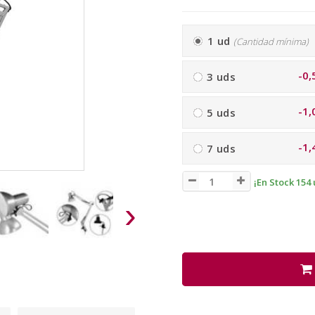
1 ud
(Cantidad mínima)
-0,
3 uds
-1,
5 uds
-1,
7 uds
¡En Stock 154 
›