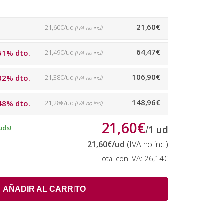
21,60€
21,60€/ud
(IVA no incl)
64,47€
51% dto.
21,49€/ud
(IVA no incl)
106,90€
02% dto.
21,38€/ud
(IVA no incl)
148,96€
48% dto.
21,28€/ud
(IVA no incl)
21,60€
uds!
/
1
ud
21,60€
/ud
(IVA no incl)
Total con IVA:
26,14€
AÑADIR AL CARRITO