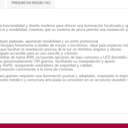
PREGUNTAS RESUELTAS
 funcionalidad y diseño moderno para ofrecer una iluminación focalizada y aj
ncia y estabilidad, mientras que su sistema de pinza permite una instalación p
do plateado, aportando durabilidad y un estilo profesional.
a lámpara firmemente a bordes de mesas o escritorios, ideal para espacios re
ue facilitan la orientación precisa de la luz en distintos ángulos y alturas.
gado accesible para un uso sencillo y cómodo.
illas de hasta 40W, incluyendo opciones de bajo consumo y LED (bombilla n
 aproximadamente 700 gramos, facilitando su manipulación y ajuste.
 RoHS, asegurando estándares de seguridad y calidad.
onexión conveniente a la toma de corriente.
ara quienes requieren una iluminación puntual y adaptable, mejorando la ergo
iseño metálico y estructura articulada la convierten en un accesorio duradero 