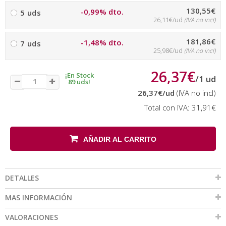
130,55€
-0,99% dto.
5 uds
26,11€/ud
(IVA no incl)
181,86€
-1,48% dto.
7 uds
25,98€/ud
(IVA no incl)
26,37€
¡En Stock
/
1
ud
89 uds!
26,37€
/ud
(IVA no incl)
Total con IVA:
31,91€
AÑADIR AL CARRITO
DETALLES
MAS INFORMACIÓN
VALORACIONES