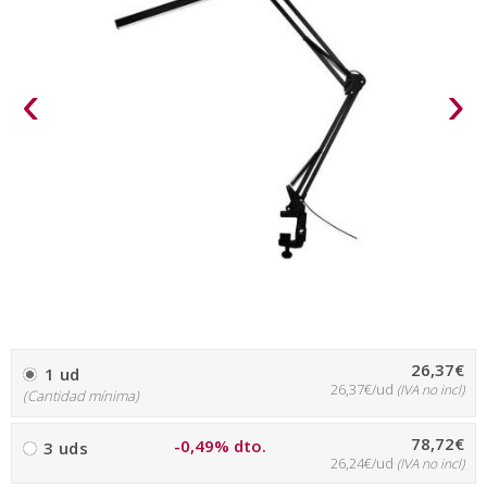
‹
›
26,37€
1 ud
26,37€/ud
(IVA no incl)
(Cantidad mínima)
78,72€
-0,49% dto.
3 uds
26,24€/ud
(IVA no incl)