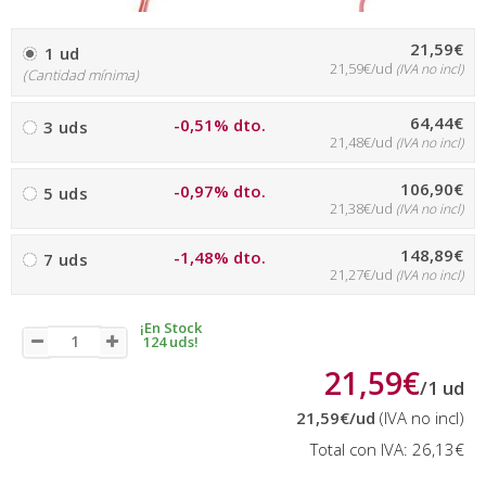
21,59€
1 ud
21,59€/ud
(IVA no incl)
(Cantidad mínima)
64,44€
-0,51% dto.
3 uds
21,48€/ud
(IVA no incl)
106,90€
-0,97% dto.
5 uds
21,38€/ud
(IVA no incl)
148,89€
-1,48% dto.
7 uds
21,27€/ud
(IVA no incl)
¡En Stock
124 uds!
21,59€
/
1
ud
21,59€
/ud
(IVA no incl)
Total con IVA:
26,13€