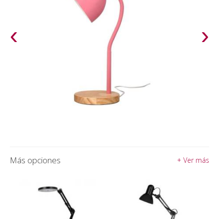
‹
›
Más opciones
+ Ver más