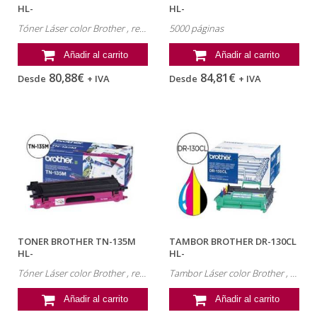
HL-
HL-
4040CN/4050CDN/4070CDW...
4040CN/4050CDN/4070CDW...
Tóner Láser color Brother , referencia: TN-130M
5000 páginas
Añadir al carrito
Añadir al carrito
80,88€
84,81€
Desde
+ IVA
Desde
+ IVA
TONER BROTHER TN-135M
TAMBOR BROTHER DR-130CL
HL-
HL-
4040CN/4050CDN/4070CDW...
4040CN/4050CDN/4070CDW...
Tóner Láser color Brother , referencia: TN-135M
Tambor Láser color Brother , referencia: DR-130CL
Añadir al carrito
Añadir al carrito