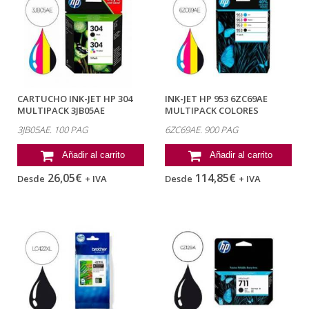
CARTUCHO INK-JET HP 304
INK-JET HP 953 6ZC69AE
MULTIPACK 3JB05AE
MULTIPACK COLORES
NEGRO/ CIAN /...
3JB05AE. 100 PAG
6ZC69AE. 900 PAG
Añadir al carrito
Añadir al carrito
26,05€
114,85€
Desde
+ IVA
Desde
+ IVA