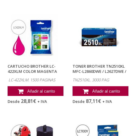
CARTUCHO BROTHER LC-
TONER BROTHER TN2510XL
422XLM COLOR MAGENTA
MFC-L2860DWE / L2627DWE /
mfc-j5340dw /...
L2400DWE...
LC-422XLM. 1500 PAGINAS
TN2510XL. 3000 PAG
Añadir al carrito
Añadir al carrito
28,81€
87,11€
Desde
+ IVA
Desde
+ IVA