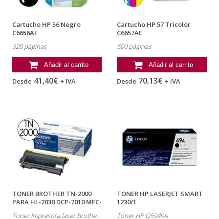
Cartucho HP 56 Negro
Cartucho HP 57 Tricolor
C6656AE
C6657AE
520 páginas
500 páginas
Añadir al carrito
Añadir al carrito
41,40€
70,13€
Desde
+ IVA
Desde
+ IVA
TONER BROTHER TN-2000
TONER HP LASERJET SMART
PARA HL-2030 DCP-7010 MFC-
1230/1
7420
230N/1320NW/1320TN...
Toner Impresora laser Brother , referencia: TN-2000
Tóner HP Q5949A