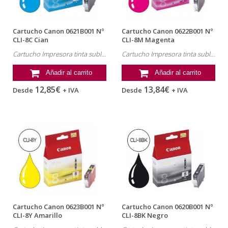
Cartucho Canon 0621B001 Nº
Cartucho Canon 0622B001 Nº
CLI-8C Cian
CLI-8M Magenta
Cartucho Impresora tinta sublimación Canon , referencia: 0621B001, MP510
Cartucho Impresora tinta sublimación Canon , referencia: 0622B001, MP510
Añadir al carrito
Añadir al carrito
12,85€
13,84€
Desde
+ IVA
Desde
+ IVA
Cartucho Canon 0623B001 Nº
Cartucho Canon 0620B001 Nº
CLI-8Y Amarillo
CLI-8BK Negro