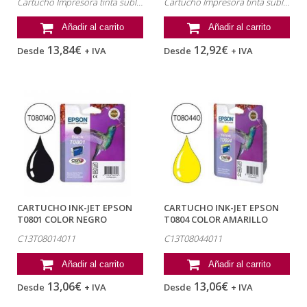
Cartucho Impresora tinta sublimación Canon , referencia: 0623B001, MP510
Cartucho Impresora tinta sublimación Canon , referencia: 0620B001
Añadir al carrito
Añadir al carrito
13,84€
12,92€
Desde
+ IVA
Desde
+ IVA
CARTUCHO INK-JET EPSON
CARTUCHO INK-JET EPSON
T0801 COLOR NEGRO
T0804 COLOR AMARILLO
C13T08014011
C13T08044011
C13T08014011
C13T08044011
Añadir al carrito
Añadir al carrito
13,06€
13,06€
Desde
+ IVA
Desde
+ IVA