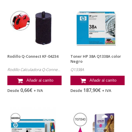
Rodillo Q-Connect KF-04234
Toner HP 38A Q1338A color
Negro
Rodillo Calculadora Q-Connect , referencia:
Q1338A
Añadir al carrito
Añadir al carrito
0,66€
187,90€
Desde
+ IVA
Desde
+ IVA