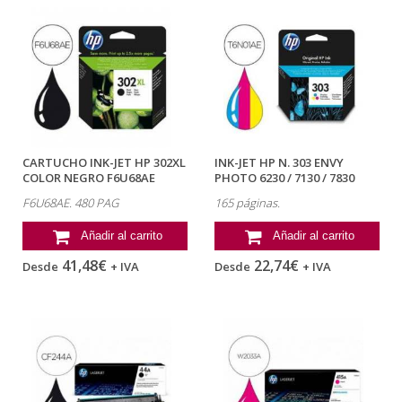
CARTUCHO INK-JET HP 302XL
INK-JET HP N. 303 ENVY
COLOR NEGRO F6U68AE
PHOTO 6230 / 7130 / 7830
COLOR...
F6U68AE. 480 PAG
165 páginas.
Añadir al carrito
Añadir al carrito
41,48€
22,74€
Desde
+ IVA
Desde
+ IVA