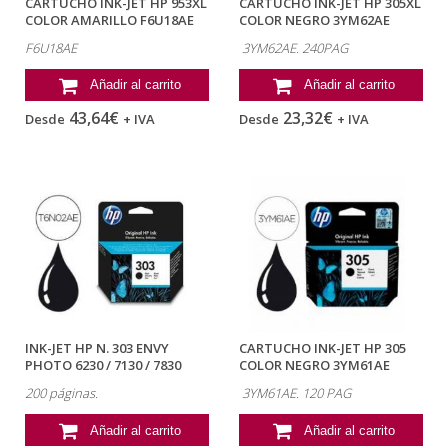
CARTUCHO INK-JET HP 953XL
CARTUCHO INK-JET HP 305XL
COLOR AMARILLO F6U18AE
COLOR NEGRO 3YM62AE
F6U18AE
3YM62AE. 240PAG
Añadir al carrito
Añadir al carrito
43,64€
23,32€
Desde
+ IVA
Desde
+ IVA
INK-JET HP N. 303 ENVY
CARTUCHO INK-JET HP 305
PHOTO 6230 / 7130 / 7830
COLOR NEGRO 3YM61AE
COLOR...
200 páginas.
3YM61AE. 120 PAG
Añadir al carrito
Añadir al carrito