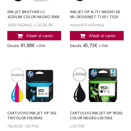
INK-JET BROTHER LC-
INK-JET HP N.711 NEGRO 38
422XLBK COLOR NEGRO 3000
ML DESIGNJET T120 / T520
PAGINAS
3000 PAGINAS. LC422XLBK
InyecciÃ³n tÃ©rmica
Añadir al carrito
Añadir al carrito
41,88€
45,73€
Desde
+ IVA
Desde
+ IVA
CARTUCHO INK-JET HP 302
CARTUCHO INK-JET HP 953XL
TRICOLOR F6U65AE
COLOR NEGRO L0S70AE
F6U65AE. 165 PAG
L0S70AE