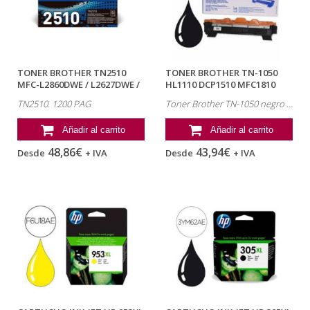
TONER BROTHER TN2510
TONER BROTHER TN-1050
MFC-L2860DWE / L2627DWE /
HL1110 DCP1510 MFC1810
L2400DWE...
NEGRO -1000 PAG
TN2510. 1200 PAG
Toner Brother TN-1050 negro 1000 pag
Añadir al carrito
Añadir al carrito
48,86€
43,94€
Desde
+ IVA
Desde
+ IVA