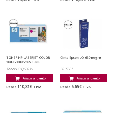
TONER HP LASERJET COLOR
Cinta Epson LQ-630 negro
1600/2 600/2605 SERIE
CM1015MFP
Tóner HP Q6003A
S015307
Añadir al carrito
Añadir al carrito
110,81€
6,65€
Desde
+ IVA
Desde
+ IVA