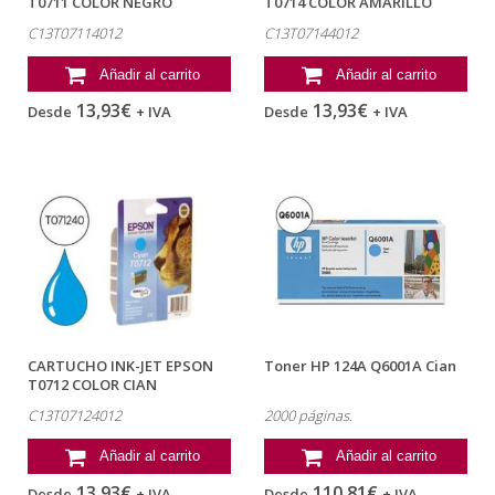
T0711 COLOR NEGRO
T0714 COLOR AMARILLO
C13T07114012
C13T07144012
C13T07114012
C13T07144012
Añadir al carrito
Añadir al carrito
13,93€
13,93€
Desde
+ IVA
Desde
+ IVA
CARTUCHO INK-JET EPSON
Toner HP 124A Q6001A Cian
T0712 COLOR CIAN
C13T07124012
C13T07124012
2000 páginas.
Añadir al carrito
Añadir al carrito
13,93€
110,81€
Desde
+ IVA
Desde
+ IVA