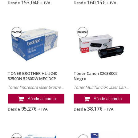
153,04€
160,15€
Desde
+ IVA
Desde
+ IVA
TONER BROTHER HL-5240
Tóner Canon 0263B002
5250DN 5280DW MFC DCP
Negro
8060 8065...
Tóner Impresora láser Brother , referencia: TN-3130
Tóner Multifunción láser Canon , referencia: 0263B002
Añadir al carrito
Añadir al carrito
95,27€
38,17€
Desde
+ IVA
Desde
+ IVA