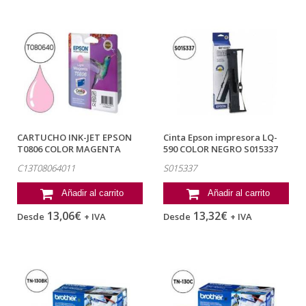
CARTUCHO INK-JET EPSON
Cinta Epson impresora LQ-
T0806 COLOR MAGENTA
590 COLOR NEGRO S015337
CLARO...
C13T08064011
S015337
Añadir al carrito
Añadir al carrito
13,06€
13,32€
Desde
+ IVA
Desde
+ IVA