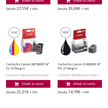
Añadir al carrito
Añadir al carrito
27,15€
33,69€
Desde
+ IVA
Desde
+ IVA
Cartucho Canon 0619B001 Nº
Cartucho Canon 2145B001 Nº
CL-52 Negro
PG-37 Negro
Cartucho Impresora tinta sublimación Canon , referencia: 0619B001
Cartucho Multifunción tinta Canon , referencia: 2145B001, MP190
Añadir al carrito
Añadir al carrito
21,21€
14,79€
Desde
+ IVA
Desde
+ IVA