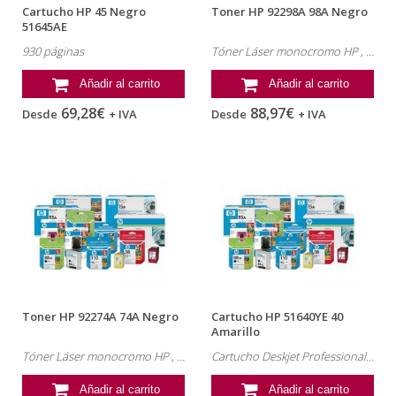
Cartucho HP 45 Negro
Toner HP 92298A 98A Negro
51645AE
930 páginas
Tóner Láser monocromo HP , referencia: 92298A
Añadir al carrito
Añadir al carrito
69,28€
88,97€
Desde
+ IVA
Desde
+ IVA
Toner HP 92274A 74A Negro
Cartucho HP 51640YE 40
Amarillo
Tóner Láser monocromo HP , referencia: 92274A
Cartucho Deskjet Professional HP , referencia: 51640YE
Añadir al carrito
Añadir al carrito