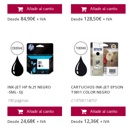
Añadir al carrito
Añadir al carrito
84,90€
128,50€
Desde
+ IVA
Desde
+ IVA
INK-JET HP N.21 NEGRO
CARTUCHOS INK-JET EPSON
-5ML- DJ
T0611 COLOR NEGRO
3920/3940/D2360/F380 PSC
C13T06114010
190 páginas
C13T06114010
1410
Añadir al carrito
Añadir al carrito
24,68€
12,36€
Desde
+ IVA
Desde
+ IVA