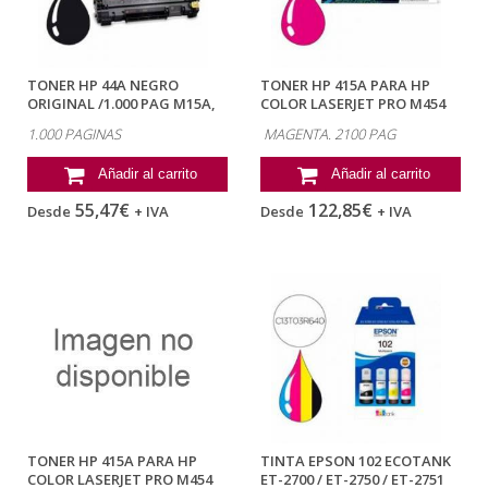
TONER HP 44A NEGRO
TONER HP 415A PARA HP
ORIGINAL /1.000 PAG M15A,
COLOR LASERJET PRO M454
M15W, MFP...
MFP M479...
1.000 PAGINAS
MAGENTA. 2100 PAG
Añadir al carrito
Añadir al carrito
55,47€
122,85€
Desde
+ IVA
Desde
+ IVA
TONER HP 415A PARA HP
TINTA EPSON 102 ECOTANK
COLOR LASERJET PRO M454
ET-2700 / ET-2750 / ET-2751