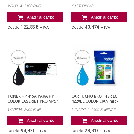
MFP M479...
/...
W2031A. 2100 PAG
C13T03R640
Añadir al carrito
Añadir al carrito
122,85€
40,47€
Desde
+ IVA
Desde
+ IVA
TONER HP 415A PARA HP
CARTUCHO BROTHER LC-
COLOR LASERJET PRO M454
422XLC COLOR CIAN mfc-
MFP M479...
j5340dw /...
W2030A. 2400 PAG
LC422XLC. 1500 PAGINAS
Añadir al carrito
Añadir al carrito
94,92€
28,81€
Desde
+ IVA
Desde
+ IVA