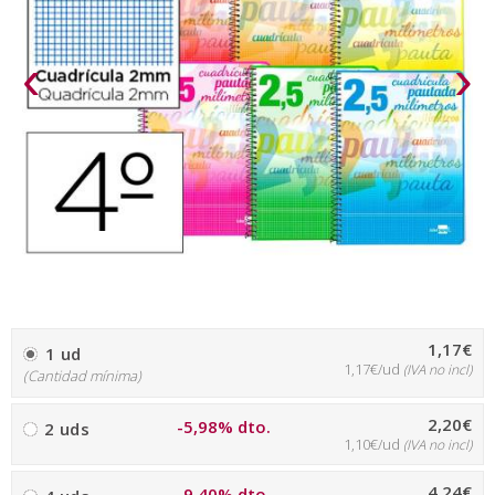
‹
›
1,17€
1 ud
1,17€/ud
(IVA no incl)
(Cantidad mínima)
2,20€
-5,98% dto.
2 uds
1,10€/ud
(IVA no incl)
4,24€
-9,40% dto.