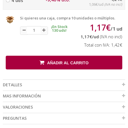
4 uds
1,06€/ud
(IVA no incl)
Si quieres una caja, compra 10 unidades o múltiplos.
1,17€
¡En Stock
/
1
ud
130 uds!
1,17€
/ud
(IVA no incl)
Total con IVA:
1,42€
AÑADIR AL CARRITO
DETALLES
MAS INFORMACIÓN
VALORACIONES
PREGUNTAS