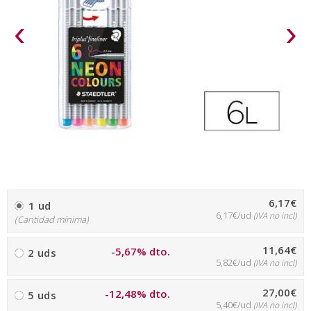
‹
›
6,17€
1 ud
6,17€/ud
(IVA no incl)
(Cantidad mínima)
11,64€
-5,67% dto.
2 uds
5,82€/ud
(IVA no incl)
27,00€
-12,48% dto.
5 uds
5,40€/ud
(IVA no incl)