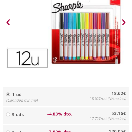
‹
›
18,62€
1 ud
18,62€/ud
(IVA no incl)
(Cantidad mínima)
53,16€
-4,83% dto.
3 uds
17,72€/ud
(IVA no incl)
120,05€
-7,89% dto.